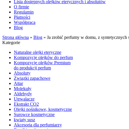
Lista dostępnych olejków eterycznych i absolutów
O firmie
Regulamin
Płatności
Współpraca
Blog
Strona główna
»
Blog
»
Ja zrobić perfumy w domu, z syntetycznych
Kategorie
Naturalne olejki eteryczne
Kompozycje olejków do perfum
Kompozycje olejków Premium
do produkcji perfum
Absoluty
Związki zapachowe
Attar
Molekuły
Aldehydy
Utrwalacze
Ekstrakt CO2
Olejki nośnikowe, kosmetyczne
Surowce kosmetyczne
kwiaty susz
Akcesoria dla perfumiarzy