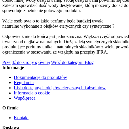
dodać mniej wody destylowanej. Wodę destylowana powinno się dod
Zalecam sprawdzić ilość wody destylowanej którą możemy dodać do
spowoduje zmętnienie gotowego produktu.
Wiele osób pyta o to jakie perfumy będą bardziej trwałe
naturalne wykonane z olejków eterycznych czy syntetyczne ?
Odpowiedź nie do końca jest jednoznaczna. Większa część odpowie
trwalsza od olejków naturalnych. Dużą zaletą syntetycznych składnik
produkujące perfumy unikają naturalnych składników z wielu powodó
ograniczenia w stosowaniu ze względu na przepisy IFRA.
Przejdź do strony głównej
Wróć do kategorii Blog
Informacje
Dokumentacje do produktów
Regulamin
Lista dostępnych olejków eterycznych i absolutów
Informacja o cookie
Współpraca
O firmie
Kontakt
Dostawa