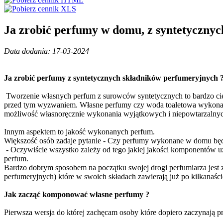
Ja zrobić perfumy w domu, z syntetyczny
Data dodania: 17-03-2024
Ja zrobić perfumy z syntetycznych składników perfumeryjnych 
Tworzenie własnych perfum z surowców syntetycznych to bardzo cie
przed tym wyzwaniem. Własne perfumy czy woda toaletowa wykonana p
możliwość własnoręcznie wykonania wyjątkowych i niepowtarzalny
Innym aspektem to jakość wykonanych perfum.
Większość osób zadaje pytanie - Czy perfumy wykonane w domu będą
- Oczywiście wszystko zależy od tego jakiej jakości komponentów 
perfum.
Bardzo dobrym sposobem na początku swojej drogi perfumiarza jes
perfumeryjnych) które w swoich składach zawierają już po kilkanaś
Jak zacząć komponować własne perfumy ?
Pierwsza wersja do której zachęcam osoby które dopiero zaczynają p