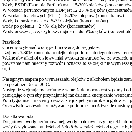
Wody ESDP (Esprit de Parfum) mają 15-30% olejków (koncentratów
W wodach perfumowanych EDP jest 12-25 % olejków (koncentrató
W wodach toaletowych (EDT) – 6-20% olejków (koncentratów)
Wody kolońskie mają ok. 5-7 % olejków (koncentratów)
wody po goleniu – 2-4%. olejków (koncentratów)
Wody orzeźwiające, czyli tzw. mgiełki – do 5%.olejków (koncentrat
Przykład:
Chcemy wykonać wodę perfumowaną dobrej jakości
użyjmy 25-30% koncentratu olejku do perfum i do tego dolewamy cz
Ważne aby alkohol etylowy miał wysoką zawartość %. ze względu na to
powstanie nam mleczny roztwór ( oznacza to że olejki nie wymiesza
się ).
Następnym etapem po wymieszaniu olejków z alkoholem będzie zamr
temperaturze -6 do -20 C.
Następnie wyjmujemy perfumy z zamrażarki mocno wstrząsamy i odst
pamiętając o tym aby przynajmniej raz dziennie energicznie wstrząsn
Po 6 tygodniach możemy cieszyć się już pełnym urokiem gotowych p
Oczywiście wcześniejsze używanie perfum jest możliwe ale musimy 
Dodatkowa rada:
Do gotowej wody perfumowanej, wody toaletowej czy mgiełki : dobr
wody destylowanej w ilości od 3 do 8 % w zależności od tego ile b