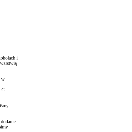
koholach i
zwarstwią
y w
5 C
iśmy.
 dodanie
usimy