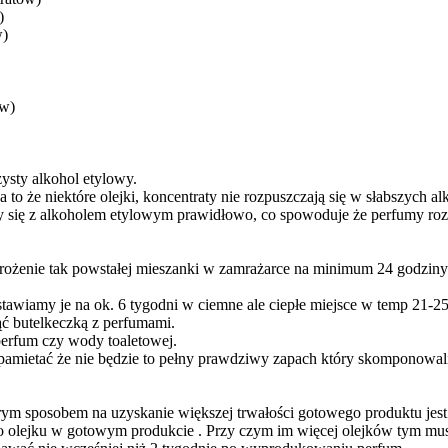
)
w)
ów)
ysty alkohol etylowy.
 że niektóre olejki, koncentraty nie rozpuszczają się w słabszych al
ły się z alkoholem etylowym prawidłowo, co spowoduje że perfumy ro
ożenie tak powstałej mieszanki w zamrażarce na minimum 24 godzin
awiamy je na ok. 6 tygodni w ciemne ale ciepłe miejsce w temp 21-2
ąć butelkeczką z perfumami.
erfum czy wody toaletowej.
pamietać że nie będzie to pełny prawdziwy zapach który skomponowal
ym sposobem na uzyskanie większej trwałości gotowego produktu jest
yło olejku w gotowym produkcie . Przy czym im więcej olejków tym m