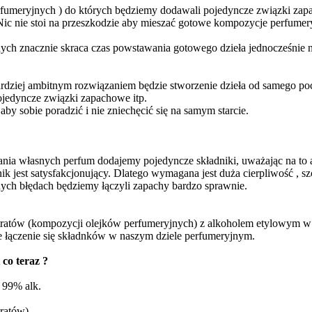
rfumeryjnych ) do których będziemy dodawali pojedyncze związki zap
y. Nic nie stoi na przeszkodzie aby mieszać gotowe kompozycje perfumer
ych znacznie skraca czas powstawania gotowego dzieła jednocześnie n
rdziej ambitnym rozwiązaniem będzie stworzenie dzieła od samego po
ojedyncze związki zapachowe itp.
by sobie poradzić i nie zniechęcić się na samym starcie.
nia własnych perfum dodajemy pojedyncze składniki, uważając na to 
ik jest satysfakcjonujący. Dlatego wymagana jest duża cierpliwość , s
ych błędach będziemy łączyli zapachy bardzo sprawnie.
ntratów (kompozycji olejków perfumeryjnych) z alkoholem etylowym w
e łączenie się składnków w naszym dziele perfumeryjnym.
co teraz ?
 99% alk.
tratów)