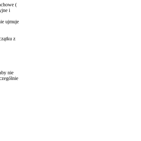
achowe (
yjne i
ie ujmuje
czątku z
aby nie
zczególnie