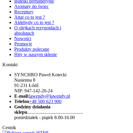
Butelki perfumeryjne
Aromaty do świec
Receptury
Attar co to jest ?
Aldehydy co to jest ?
O olejkach rezynoidach i
absolutach
Nowości
Promocje
Produkty polecane
Hity w naszym sklepie
Kontakt
SYNCHRO Paweł Kotecki
Nasienna 8
91-231 Łódź
NIP: 947-142-20-24
E-mail:
lawendy@lawendy.pl
Telefon
+48 500 623 900
Godziny działania
sklepu
...............................................
poniedziałek - piątek 8.00-16.00
Cennik