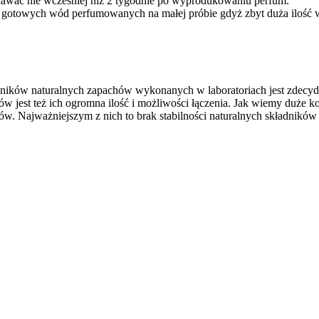
awać nie wcześniej niż 2 tygodnie po wyprodukowaniu perfum.
 gotowych wód perfumowanych na małej próbie gdyż zbyt duża ilość
dników naturalnych zapachów wykonanych w laboratoriach jest zdecy
ów jest też ich ogromna ilość i możliwości łączenia. Jak wiemy duże k
w. Najważniejszym z nich to brak stabilności naturalnych składników 