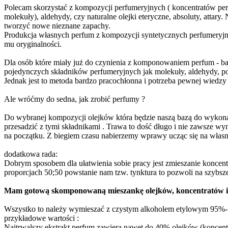
Polecam skorzystać z kompozycji perfumeryjnych ( koncentratów pe
molekuły), aldehydy, czy naturalne olejki eteryczne, absoluty, attar
tworzyć nowe nieznane zapachy.
Produkcja własnych perfum z kompozycji syntetycznych perfumeryjn
mu oryginalności.
Dla osób które miały już do czynienia z komponowaniem perfum - ba
pojedynczych składników perfumeryjnych jak molekuły, aldehydy, p
Jednak jest to metoda bardzo pracochłonna i potrzeba pewnej wiedzy a
Ale wróćmy do sedna, jak zrobić perfumy ?
Do wybranej kompozycji olejków która będzie naszą bazą do wykona
przesadzić z tymi składnikami . Trawa to dość długo i nie zawsze wyn
na początku. Z biegiem czasu nabierzemy wprawy ucząc się na własn
dodatkowa rada:
Dobrym sposobem dla ułatwienia sobie pracy jest zmieszanie konce
proporcjach 50;50 powstanie nam tzw. tynktura to pozwoli na szybsz
Mam gotową skomponowaną mieszankę olejków, koncentratów i 
Wszystko to należy wymieszać z czystym alkoholem etylowym 95%-
przykładowe wartości :
Najtrwalszy ekstrakt perfum zawiera nawet do 40% olejków (koncen