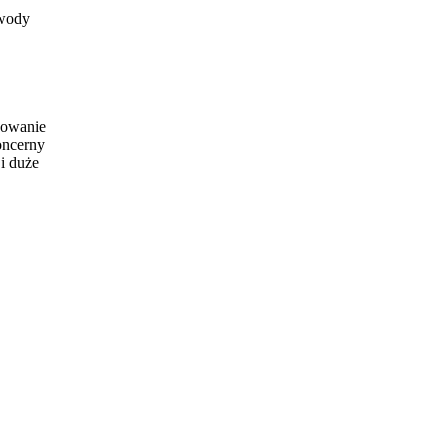
 wody
dowanie
oncerny
i duże