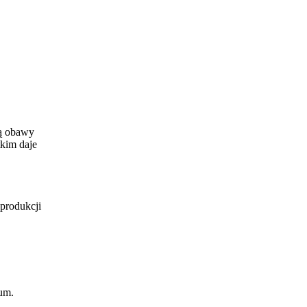
ją obawy
tkim daje
produkcji
fum.