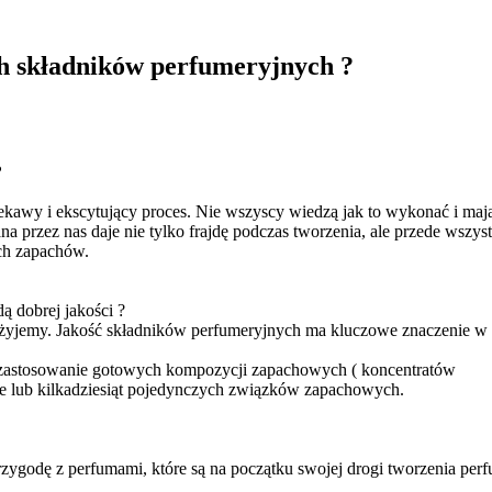
ch składników perfumeryjnych ?
?
kawy i ekscytujący proces. Nie wszyscy wiedzą jak to wykonać i ma
rzez nas daje nie tylko frajdę podczas tworzenia, ale przede wszys
ch zapachów.
 dobrej jakości ?
użyjemy. Jakość składników perfumeryjnych ma kluczowe znaczenie w 
t zastosowanie gotowych kompozycji zapachowych ( koncentratów
cie lub kilkadziesiąt pojedynczych związków zapachowych.
rzygodę z perfumami, które są na początku swojej drogi tworzenia per