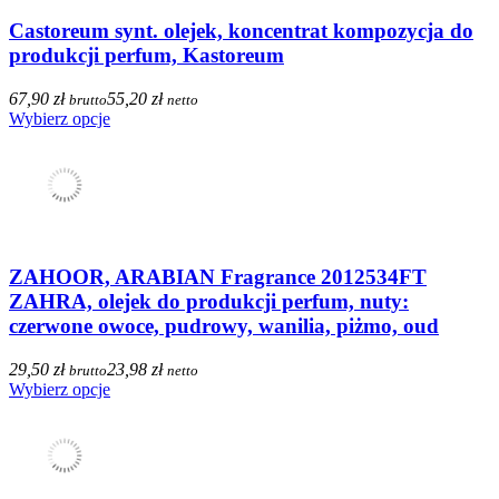
Castoreum synt. olejek, koncentrat kompozycja do
produkcji perfum, Kastoreum
67,90 zł
55,20 zł
brutto
netto
Wybierz opcje
ZAHOOR, ARABIAN Fragrance 2012534FT
ZAHRA, olejek do produkcji perfum, nuty:
czerwone owoce, pudrowy, wanilia, piżmo, oud
29,50 zł
23,98 zł
brutto
netto
Wybierz opcje