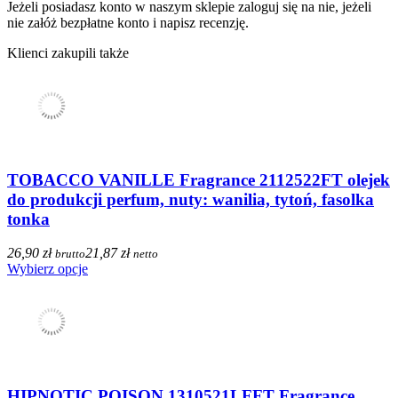
Jeżeli posiadasz konto w naszym sklepie zaloguj się na nie, jeżeli
nie załóż bezpłatne konto i napisz recenzję.
Klienci zakupili także
TOBACCO VANILLE Fragrance 2112522FT olejek
do produkcji perfum, nuty: wanilia, tytoń, fasolka
tonka
26,90 zł
21,87 zł
brutto
netto
Wybierz opcje
HIPNOTIC POISON 1310521LFFT Fragrance