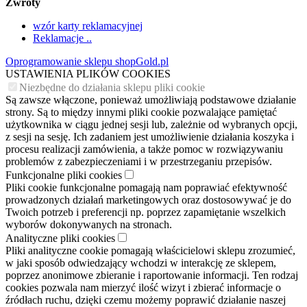
Zwroty
wzór karty reklamacyjnej
Reklamacje ..
Oprogramowanie sklepu shopGold.pl
USTAWIENIA PLIKÓW COOKIES
Niezbędne do działania sklepu pliki cookie
Są zawsze włączone, ponieważ umożliwiają podstawowe działanie
strony. Są to między innymi pliki cookie pozwalające pamiętać
użytkownika w ciągu jednej sesji lub, zależnie od wybranych opcji,
z sesji na sesję. Ich zadaniem jest umożliwienie działania koszyka i
procesu realizacji zamówienia, a także pomoc w rozwiązywaniu
problemów z zabezpieczeniami i w przestrzeganiu przepisów.
Funkcjonalne pliki cookies
Pliki cookie funkcjonalne pomagają nam poprawiać efektywność
prowadzonych działań marketingowych oraz dostosowywać je do
Twoich potrzeb i preferencji np. poprzez zapamiętanie wszelkich
wyborów dokonywanych na stronach.
Analityczne pliki cookies
Pliki analityczne cookie pomagają właścicielowi sklepu zrozumieć,
w jaki sposób odwiedzający wchodzi w interakcję ze sklepem,
poprzez anonimowe zbieranie i raportowanie informacji. Ten rodzaj
cookies pozwala nam mierzyć ilość wizyt i zbierać informacje o
źródłach ruchu, dzięki czemu możemy poprawić działanie naszej