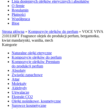
Lista dostępnych olejków eterycznych i absolutów
O firmie
Regulamin
Płatności
Współpraca
Blog
Strona główna
»
Kompozycje olejków do perfum
»
VOCE VIVA
2101116FT Fragrance olejek do produkcji perfum, bergamotka,
kwiat mandarynki, wanilia, mech
Kategorie
Naturalne olejki eteryczne
Kompozycje olejków do perfum
Kompozycje olejków Premium
do produkcji perfum
Absoluty
Związki zapachowe
Attar
Molekuły
Aldehydy
Utrwalacze
Ekstrakt CO2
Olejki nośnikowe, kosmetyczne
Surowce kosmetyczne