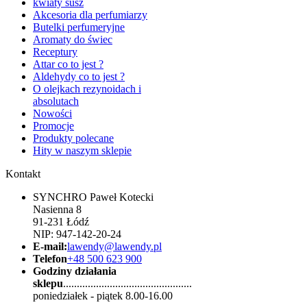
kwiaty susz
Akcesoria dla perfumiarzy
Butelki perfumeryjne
Aromaty do świec
Receptury
Attar co to jest ?
Aldehydy co to jest ?
O olejkach rezynoidach i
absolutach
Nowości
Promocje
Produkty polecane
Hity w naszym sklepie
Kontakt
SYNCHRO Paweł Kotecki
Nasienna 8
91-231 Łódź
NIP: 947-142-20-24
E-mail:
lawendy@lawendy.pl
Telefon
+48 500 623 900
Godziny działania
sklepu
...............................................
poniedziałek - piątek 8.00-16.00