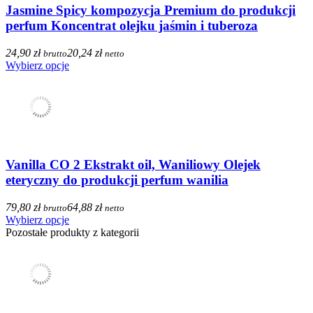
Jasmine Spicy kompozycja Premium do produkcji
perfum Koncentrat olejku jaśmin i tuberoza
24,90 zł
20,24 zł
brutto
netto
Wybierz opcje
Vanilla CO 2 Ekstrakt oil, Waniliowy Olejek
eteryczny do produkcji perfum wanilia
79,80 zł
64,88 zł
brutto
netto
Wybierz opcje
Pozostałe produkty z kategorii