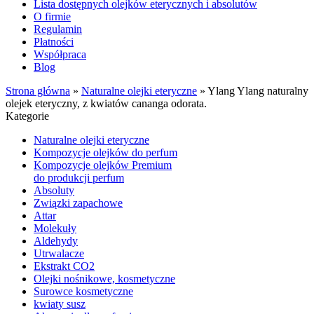
Lista dostępnych olejków eterycznych i absolutów
O firmie
Regulamin
Płatności
Współpraca
Blog
Strona główna
»
Naturalne olejki eteryczne
»
Ylang Ylang naturalny
olejek eteryczny, z kwiatów cananga odorata.
Kategorie
Naturalne olejki eteryczne
Kompozycje olejków do perfum
Kompozycje olejków Premium
do produkcji perfum
Absoluty
Związki zapachowe
Attar
Molekuły
Aldehydy
Utrwalacze
Ekstrakt CO2
Olejki nośnikowe, kosmetyczne
Surowce kosmetyczne
kwiaty susz