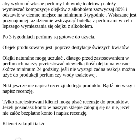
aby wykonać własne perfumy lub wodę toaletową należy
wymieszać kompozycje olejków z alkoholem zazwyczaj 80% i
odstawić w ciemne miejsce na minimum 3 tygodnie . Wskazane jest
przynajmniej raz dziennie wstrząsnąć butelką z perfumami w celu
lepszego wymieszania się olejku z alkoholem.
Po 3 tygodniach perfumy są gotowe do użycia.
Olejek produkowany jest poprzez destylację świezych kwiatów
Olejki naturalne mogą uczulać , dlatego przed zastosowaniem w
perfumach należy przetestować niewielką ilość olejku na własnej
skórze minimum 24 godziny, jeśli nie wystąpi żadna reakcja można
użyć do produkcji perfum czy wody toaletowej.
Nikt jeszcze nie napisał recenzji do tego produktu. Bądź pierwszy i
napisz recenzję.
Tylko zarejestrowani klienci mogą pisać recenzje do produktów.
Jeżeli posiadasz konto w naszym sklepie zaloguj się na nie, jeżeli
nie załóż bezpłatne konto i napisz recenzję.
Klienci zakupili także