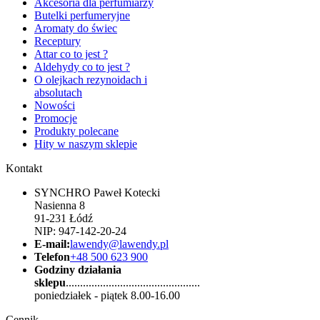
Akcesoria dla perfumiarzy
Butelki perfumeryjne
Aromaty do świec
Receptury
Attar co to jest ?
Aldehydy co to jest ?
O olejkach rezynoidach i
absolutach
Nowości
Promocje
Produkty polecane
Hity w naszym sklepie
Kontakt
SYNCHRO Paweł Kotecki
Nasienna 8
91-231 Łódź
NIP: 947-142-20-24
E-mail:
lawendy@lawendy.pl
Telefon
+48 500 623 900
Godziny działania
sklepu
...............................................
poniedziałek - piątek 8.00-16.00
Cennik