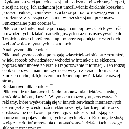
użytkownika w ciągu jednej sesji lub, zależnie od wybranych opcji,
z sesji na sesję. Ich zadaniem jest umożliwienie działania koszyka i
procesu realizacji zamówienia, a także pomoc w rozwiązywaniu
problemów z zabezpieczeniami i w przestrzeganiu przepisów.
Funkcjonalne pliki cookies
Pliki cookie funkcjonalne pomagają nam poprawiać efektywność
prowadzonych działań marketingowych oraz dostosowywać je do
Twoich potrzeb i preferencji np. poprzez zapamiętanie wszelkich
wyborów dokonywanych na stronach.
Analityczne pliki cookies
Pliki analityczne cookie pomagają właścicielowi sklepu zrozumieć,
w jaki sposób odwiedzający wchodzi w interakcję ze sklepem,
poprzez anonimowe zbieranie i raportowanie informacji. Ten rodzaj
cookies pozwala nam mierzyć ilość wizyt i zbierać informacje o
źródłach ruchu, dzięki czemu możemy poprawić działanie naszej
strony.
Reklamowe pliki cookies
Pliki cookie reklamowe służą do promowania niektórych usług,
artykułów lub wydarzeń. W tym celu możemy wykorzystywać
reklamy, które wyświetlają się w innych serwisach internetowych.
Celem jest aby wiadomości reklamowe były bardziej trafne oraz
dostosowane do Twoich preferencji. Cookies zapobiegają też
ponownemu pojawianiu się tych samych reklam. Reklamy te służą
wyłącznie do informowania o prowadzonych działaniach naszego
sklepu internetowego.