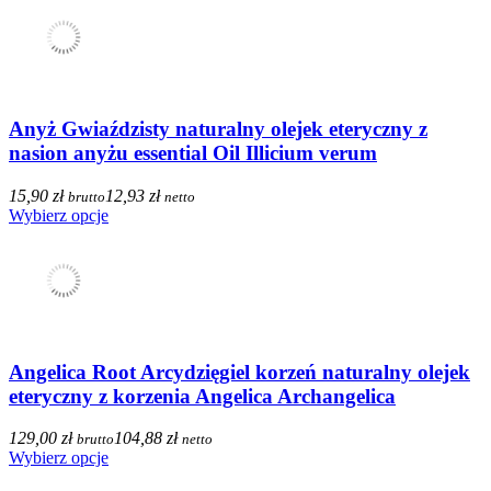
Anyż Gwiaździsty naturalny olejek eteryczny z
nasion anyżu essential Oil Illicium verum
15,90 zł
12,93 zł
brutto
netto
Wybierz opcje
Angelica Root Arcydzięgiel korzeń naturalny olejek
eteryczny z korzenia Angelica Archangelica
129,00 zł
104,88 zł
brutto
netto
Wybierz opcje