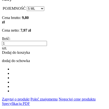
POJEMNOŚĆ
Cena brutto:
9,80
zł
Cena netto:
7,97 zł
Ilość:
szt.
Dodaj do koszyka
dodaj do schowka
Zapytaj o produkt
Poleć znajomemu
Negocjuj cenę produktu
Specyfikacja PDF