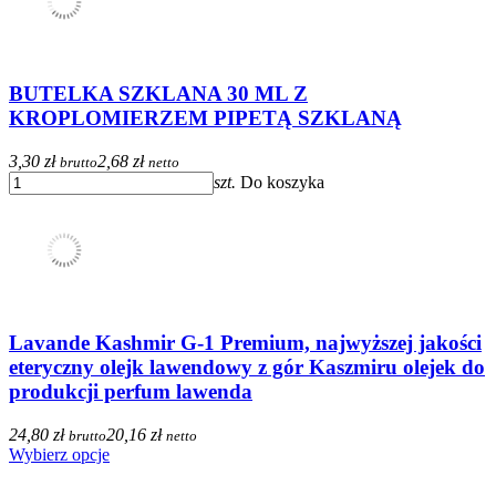
BUTELKA SZKLANA 30 ML Z
KROPLOMIERZEM PIPETĄ SZKLANĄ
3,30 zł
2,68 zł
brutto
netto
szt.
Do koszyka
Lavande Kashmir G-1 Premium, najwyższej jakości
eteryczny olejk lawendowy z gór Kaszmiru olejek do
produkcji perfum lawenda
24,80 zł
20,16 zł
brutto
netto
Wybierz opcje